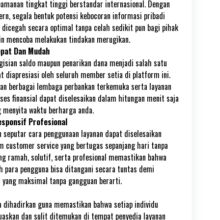
eamanan tingkat tinggi berstandar internasional. Dengan
ern, segala bentuk potensi kebocoran informasi pribadi
dicegah secara optimal tanpa celah sedikit pun bagi pihak
gin mencoba melakukan tindakan merugikan.
epat Dan Mudah
sian saldo maupun penarikan dana menjadi salah satu
 diapresiasi oleh seluruh member setia di platform ini.
an berbagai lembaga perbankan terkemuka serta layanan
oses finansial dapat diselesaikan dalam hitungan menit saja
ng menyita waktu berharga anda.
sponsif Profesional
 seputar cara penggunaan layanan dapat diselesaikan
m customer service yang bertugas sepanjang hari tanpa
ang ramah, solutif, serta profesional memastikan bahwa
h para pengguna bisa ditangani secara tuntas demi
yang maksimal tanpa gangguan berarti.
ja dihadirkan guna memastikan bahwa setiap individu
skan dan sulit ditemukan di tempat penyedia layanan