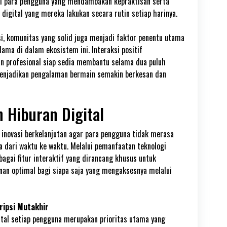
i para pengguna yang mendambakan kepraktisan serta
digital yang mereka lakukan secara rutin setiap harinya.
i, komunitas yang solid juga menjadi faktor penentu utama
ma di dalam ekosistem ini. Interaksi positif
n profesional siap sedia membantu selama dua puluh
enjadikan pengalaman bermain semakin berkesan dan
 Hiburan Digital
a inovasi berkelanjutan agar para pengguna tidak merasa
a dari waktu ke waktu. Melalui pemanfaatan teknologi
bagai fitur interaktif yang dirancang khusus untuk
n optimal bagi siapa saja yang mengaksesnya melalui
ipsi Mutakhir
gital setiap pengguna merupakan prioritas utama yang