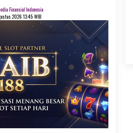
edia Finansial Indonesia
gustus 2026 13:45 WIB