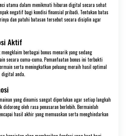
nci utama dalam menikmati hiburan digital secara sehat
k negatif bagi kondisi finansial pribadi. Tentukan batas
rinya dan patuhi batasan tersebut secara disiplin agar
si Aktif
uk mengklaim berbagai bonus menarik yang sedang
in secara cuma-cuma. Pemanfaatan bonus ini terbukti
ermain serta meningkatkan peluang meraih hasil optimal
 digital anda.
osi
mainan yang dinamis sangat diperlukan agar setiap langkah
ak didorong oleh rasa penasaran berlebih. Bermainlah
mencapai hasil akhir yang memuaskan serta menghindarkan