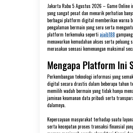
Jakarta Rabu 5 Agustus 2026 – Game Online i
yang sangat pesat dan menarik perhatian bany
berbagai platform digital memberikan warna ba
pengalaman bermain yang seru serta menguntun
platform terkemuka seperti
ajaib188
gampang 
menawarkan kemudahan akses serta peluang suks
merasakan sensasi kemenangan maksimal secar
Mengapa Platform Ini 
Perkembangan teknologi informasi yang sema
digital secara drastis dalam beberapa tahun te
memilih wadah bermain yang tidak hanya men
jaminan keamanan data pribadi serta transpara
dalamnya.
Kepercayaan masyarakat terhadap suatu layana
serta kecepatan proses transaksi finansial yan